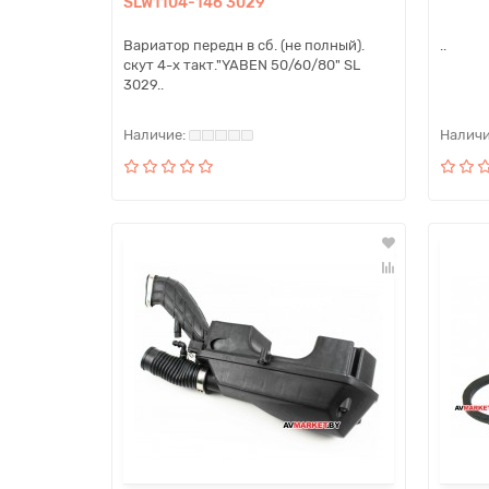
SLW1104-146 3029
Вариатор передн в сб. (не полный).
..
скут 4-х такт."YABEN 50/60/80" SL
3029..