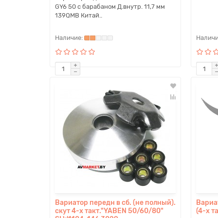
GY6 50 с барабаном Д.внутр. 11,7 мм
139QMB Китай..
Вариатор передн в сб. (не полный).
Вариа
скут 4-х такт."YABEN 50/60/80"
(4-х т