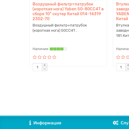
Воздушный фильтр+патрубок
Втулк
(короткая нога) Yaben 50-80СС4Т в
завод
сборе 10" скутер Китай 014-14319
YABEN
2302-70
Китай
Воздушный фильтр+патрубок
Втулка
(короткая нога) 50СС4Т..
заводн
181 Кит
Информация
Слу