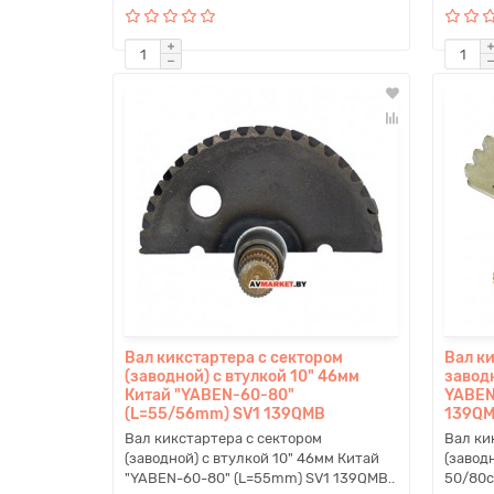
Вал кикстартера с сектором
Вал к
(заводной) с втулкой 10" 46мм
завод
Китай "YABEN-60-80"
YABEN
(L=55/56mm) SV1 139QMB
139QM
Вал кикстартера с сектором
Вал ки
(заводной) с втулкой 10" 46мм Китай
(завод
"YABEN-60-80" (L=55mm) SV1 139QMB..
50/80с