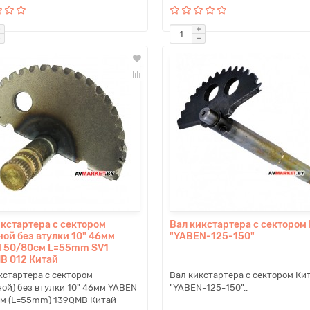
икстартера с сектором
Вал кикстартера с сектором
ной без втулки 10" 46мм
"YABEN-125-150"
 50/80см L=55mm SV1
B 012 Китай
кстартера с сектором
Вал кикстартера с сектором Ки
ной) без втулки 10" 46мм YABEN
"YABEN-125-150"..
м (L=55mm) 139QMB Китай