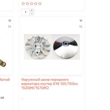
 Китай
Наружный шкив переднего
вариатора скутер GY6 125/150cc
152QMI/157QMJ
тай
..