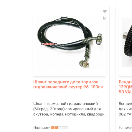
Шланг переднего диск.тормоза
Бенди
гидравлический скутер 96-100см
139QM
50 VA
Шланг тормозной гидравлический
Бендик
(30град+30град) армированный для
для ки
скутера, мопеда, мотоцикла, квадроци..
082 YA