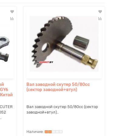
ый
Вал заводной скутер 50/80сс
 GY6
(сектор заводной+втул)
 Китай
SCUTER
Вал заводной скутер 50/80сс (сектор
 052
заводной+втул)..
.