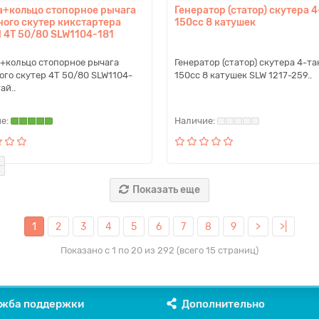
а+кольцо стопорное рычага
Генератор (статор) скутера 4
ного скутер кикстартера
150cc 8 катушек
 4Т 50/80 SLW1104-181
+кольцо стопорное рычага
Генератор (статор) скутера 4-та
ого скутер 4Т 50/80 SLW1104-
150cc 8 катушек SLW 1217-259..
ай..
Показать еще
1
2
3
4
5
6
7
8
9
>
>|
Показано с 1 по 20 из 292 (всего 15 страниц)
жба поддержки
Дополнительно