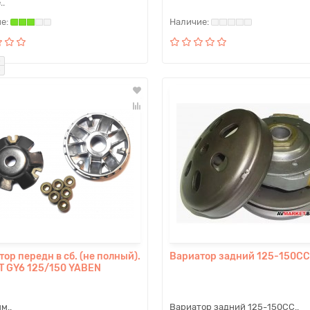
..
ор передн в сб. (не полный).
Вариатор задний 125-150СС
4T GY6 125/150 YABEN
м..
Вариатор задний 125-150СС..