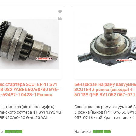
кс стартера SCUTER 4T SV1
Бензокран на раму вакуумн
B 082 YABEN50/60/80 GY6-
SCUTER 3 рожка (выхода) 4T
L-69497-1 0423-1 Россия
50 139 QMB SV1 052 057-07.1
с стартера (обгонная муфта)
Бензокран на раму вакуумный 
тайского скутера 4T SV1 139QMB
3 рожка (выхода) 4T GY6 50 SV1
BEN50/60/80 GY6-50 VAL-..
057-07.1 Китай Кран топливный .