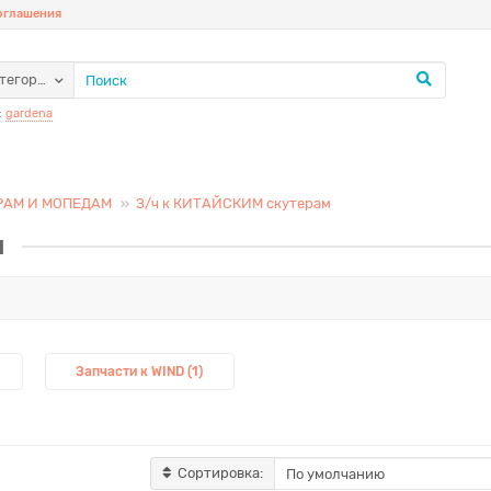
соглашения
атегории
:
gardena
РАМ И МОПЕДАМ
З/ч к КИТАЙСКИМ скутерам
м
Запчасти к WIND (1)
Сортировка: