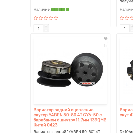
полуме
Вариатор задний сцепление
Вариат
скутер YABEN 50-80 4T GY6-50 с
скут 
барабаном d.внутр=11,7мм 139QMB
Китай 0423-
Вариатор задний "YABEN 50-80" 4T
D=106м