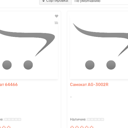
Сортировка:
ат 64466
Самокат AG-3002R
..