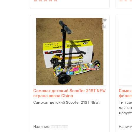
Самокат детский ScooTer 21ST NEW
Самок
страна ввоза China
фиоле
Самокат детский ScooTer 21ST NEW..
Тип са
для ка
Допуст