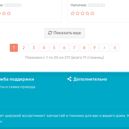
Показать еще
1
2
3
4
5
6
7
8
9
>
>|
Показано с 1 по 20 из 211 (всего 11 страниц)
жба поддержки
Дополнительно
ты и схема проезда
ет широкий ассортимент запчастей и техники для вас и вашего дома.
и.