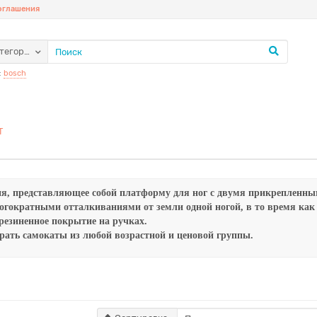
соглашения
атегории
:
bosch
Т
ия, представляющее собой платформу для ног с двумя прикрепленны
гократными отталкиваниями от земли одной ногой, в то время как в
орезиненное покрытие на ручках.
рать самокаты из любой возрастной и ценовой группы.