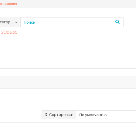
соглашения
атегории
:
champion
Сортировка: