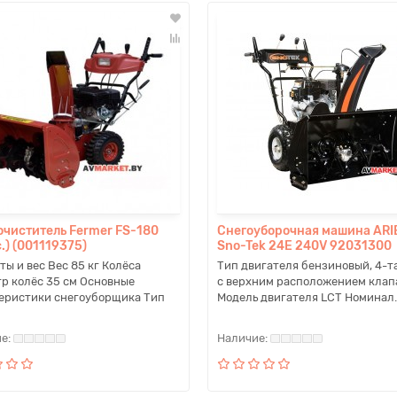
очиститель Fermer FS-180
Снегоуборочная машина ARI
с.) (001119375)
Sno-Tek 24E 240V 92031300
ты и вес Вес 85 кг Колёса
Тип двигателя бензиновый, 4-т
р колёс 35 см Основные
с верхним расположением клап
еристики снегоуборщика Тип
Модель двигателя LCT Номинал.