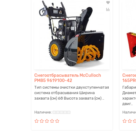
Снегоотбрасыватель McCulloch
Снего
PM85 9619100-42
165PRO
Тип системы очистки двухступенчатая
Габари
система отбрасывания Ширина
Диамет
захвата (см) 68 Высота захвата (см) ..
характ
двиг..