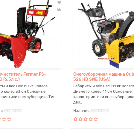
очиститель Fermer FS-
Снегоуборочная машина Cub
 (6,5л.с.)
526 HD SWE (USA)
ты и вес Вес 80 кг Колёса
Габариты и вес Вес 111 кг Колёс
р колёс 33 см Основные
Диаметр колёс 41 см Основные
еристики снегоуборщика Тип
характеристики снегоуборщика
дви..