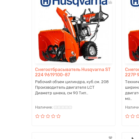
Снегоотбрасыватель Husqvarna ST
Снего
224 9619100-87
227P 
Рабочий объем цилиндра, куб.см. 208
Технич
Производитель двигателя LCT
ширина
Диаметр шнека, см 90 Тип..
двигат
мо..