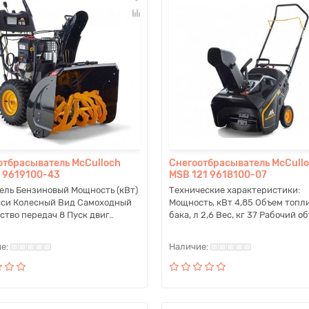
отбрасыватель McCulloch
Снегоотбрасыватель McCull
 9619100-43
MSB 121 9618100-07
ель Бензиновый Мощность (кВт)
Технические характеристики:
сси Колесный Вид Самоходный
Мощность, кВт 4,85 Объем топл
ство передач 8 Пуск двиг..
бака, л 2,6 Вес, кг 37 Рабочий об