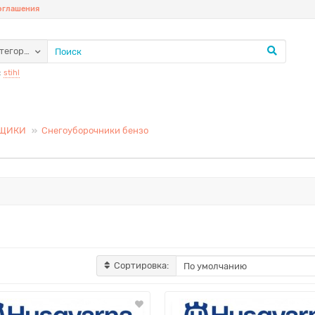
соглашения
атегории
:
stihl
РЩИКИ
Снегоуборочники бензо
Сортировка: