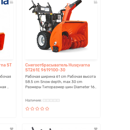
rna ST
Снегоотбрасыватель Husqvarna
ST261E 9619100-30
абочая
Рабочая ширина 61 cm Рабочая высота
58.5 cm Snow depth, max 30 cm
ая ..
Размеры Типоразмер шин Diameter 16..