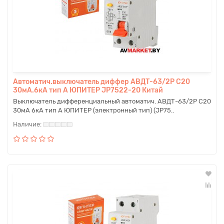
Автоматич.выключатель диффер АBДТ-63/2P С20
30мА.6кА тип А ЮПИТЕР JP7522-20 Китай
Выключатель дифференциальный автоматич. АВДТ-63/2P C20
30мА 6кА тип А ЮПИТЕР (электронный тип) (JP75..