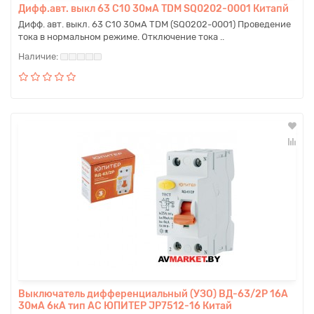
Дифф.авт. выкл 63 С10 30мА TDM SQ0202-0001 Китапй
Дифф. авт. выкл. 63 C10 30мА TDM (SQ0202-0001) Проведение
тока в нормальном режиме. Отключение тока ..
Выключатель дифференциальный (УЗО) BД-63/2P 16А
30мА 6кА тип АС ЮПИТЕР JP7512-16 Китай