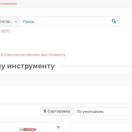
соглашения
атегории
:
grass
ти к аккумуляторному инструменту
му инструменту
Сортировка: