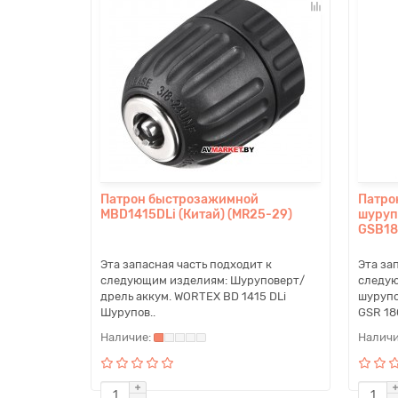
Патрон быстрозажимной
Патро
MBD1415DLi (Китай) (MR25-29)
шуруп
GSB18
Эта запасная часть подходит к
Эта за
следующим изделиям: Шуруповерт/
следую
дрель аккум. WORTEX BD 1415 DLi
шурупо
Шурупов..
GSR 180