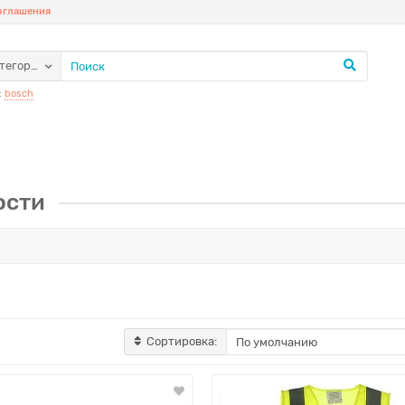
соглашения
атегории
:
bosch
ости
Сортировка: