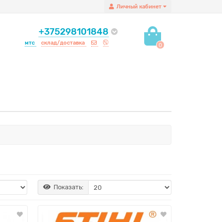
Личный кабинет
+375298101848
мтс
склад/доставка
0
Показать: