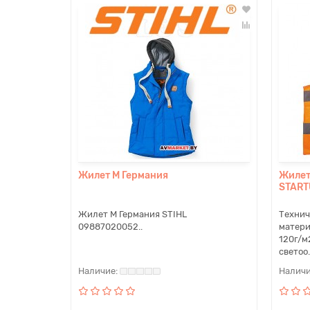
Жилет M Германия
Жилет
START
Жилет M Германия STIHL
Технич
09887020052..
матери
120г/м
светоо.