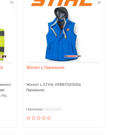
76
Жилет L Германия
L
имон)
Жилет L STIHL 09887020056
ие
Германия..
по..