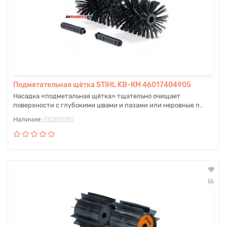
Подметательная щётка STIHL KB-КM 46017404905
Насадка «подметальная щётка» тщательно очищает
поверхности с глубокими швами и пазами или неровные п..