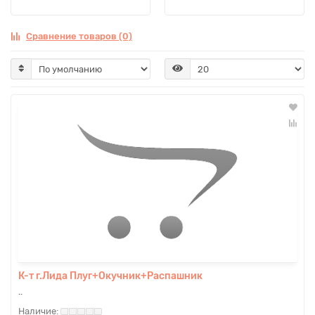
Сравнение товаров (0)
К-т г.Лида Плуг+Окучник+Распашник
..