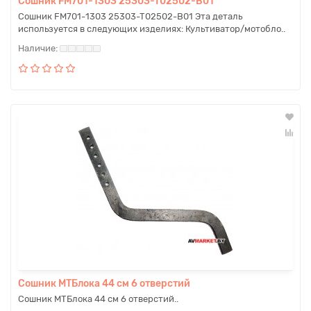
Сошник FM701-1303 25303-T02502-B01
Сошник FM701-1303 25303-T02502-B01 Эта деталь
используется в следующих изделиях: Культиватор/мотобло..
Сошник МТБлока 44 см 6 отверстий
Сошник МТБлока 44 см 6 отверстий..