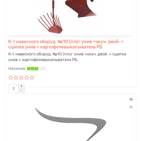
К-т навесного оборуд. №10 (плуг унив +окуч. двой. +
сцепка унив + картофелевыкапыватель РБ
К-т навесного оборуд. №10 (плуг унив +окуч. двой. + сцепка
унив + картофелевыкапыватель РБ..