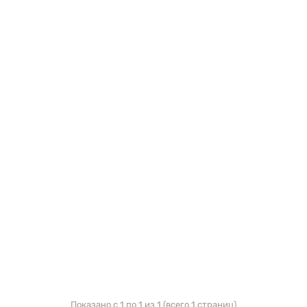
Показано с 1 по 1 из 1 (всего 1 страниц)