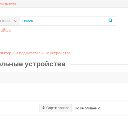
соглашения
атегории
:
viking
уляторные подметательные устройства
льные устройства
Сортировка: