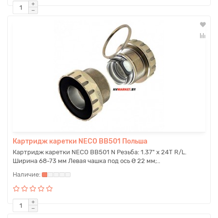
Картридж каретки NECO BB501 Польша
Картридж каретки NECO BB501 N Резьба: 1.37" х 24T R/L.
Ширина 68-73 мм Левая чашка под ось Ø 22 мм;..