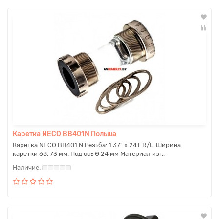
Каретка NECO BB401N Польша
Каретка NECO BB401 N Резьба: 1.37" х 24T R/L. Ширина
каретки 68, 73 мм. Под ось Ø 24 мм Материал изг..