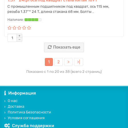
1.37"*24tpi ось под квадрат сталь Китай 1691
С промышленным подшипником под квадрат, ось 115 мм,
резьба 1.37''* 24 T, длина стакана 68 мм. Болты ..
Показать еще
1
2
>
>|
Показано с 1 по 20 из 38 (всего 2 страниц)
Информация
О нас
Доставка
Политика Безопасности
Условия соглашения
Служба поддержки