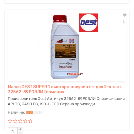
Масло OEST SUPER 1 л моторн.полусинтет для 2-х такт.
32562-89РОЗЛИ Германия
Производитель Oest Артикул 32562-89РОЗЛИ Спецификация
API TC, JASO FC, ISO-L-EGD Страна производи..