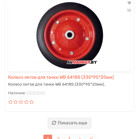
Колесо литое для тачки WB 6418S (330*95*20мм)
Колесо литое для тачки WB 6418S (330*95*20мм)..
Показать еще