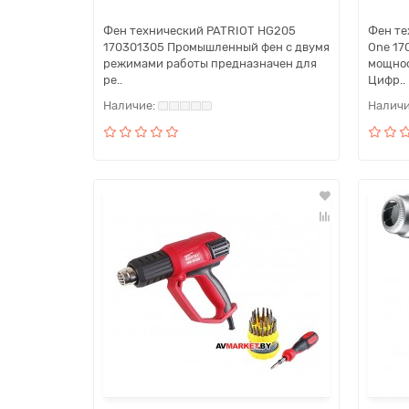
Фен технический PATRIOT HG205
Фен те
170301305 Промышленный фен с двумя
One 17
режимами работы предназначен для
мощнос
ре..
Цифр..