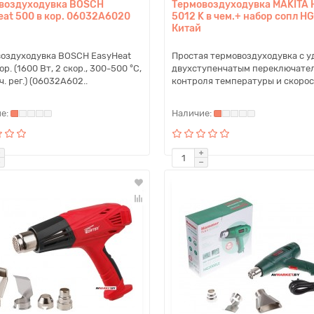
воздуходувка BOSCH
Термовоздуходувка MAKITA 
eat 500 в кор. 06032A6020
5012 K в чем.+ набор сопл H
Китай
оздуходувка BOSCH EasyHeat
Простая термовоздуходувка с 
ор. (1600 Вт, 2 скор., 300-500 °С,
двухступенчатым переключате
. рег.) (06032A602..
контроля температуры и скорос.