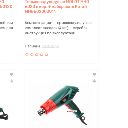
HG
Термовоздуходувка MOLOT MHG
G5012K
6020 в кор. + набор сопл Китай
MHG602000011
удобным
Комплектация: - термовоздуходувка; -
лем для
комплект насадок (4 шт); - скребок; -
.
инструкция по эксплуатаци..