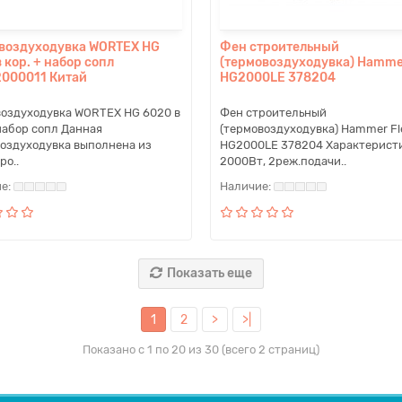
воздуходувка WORTEX HG
Фен строительный
 кор. + набор сопл
(термовоздуходувка) Hammer
000011 Китай
HG2000LE 378204
оздуходувка WORTEX HG 6020 в
Фен строительный
 набор сопл Данная
(термовоздуходувка) Hammer Fl
оздуходувка выполнена из
HG2000LE 378204 Характерист
ро..
2000Вт, 2реж.подачи..
Показать еще
1
2
>
>|
Показано с 1 по 20 из 30 (всего 2 страниц)