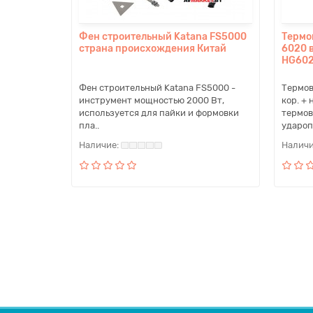
Фен строительный Katana FS5000
Термо
страна происхождения Китай
6020 в
HG602
Фен строительный Katana FS5000 -
Термов
инструмент мощностью 2000 Вт,
кор. +
используется для пайки и формовки
термов
пла..
удароп