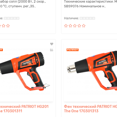
набор сопл (2000 Вт, 2 скор.,
Технические характеристики: 
 °С, ступенч. рег.,35..
SBS9076 Номинальное н..
ехнический PATRIOT HG201
Фен технический PATRIOT H
ne 170301311
The One 170301313