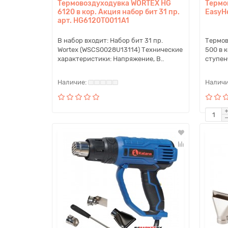
Термовоздуходувка WORTEX HG
Термо
6120 в кор. Акция набор бит 31 пр.
EasyH
арт. HG6120T0011A1
В набор входит: Набор бит 31 пр.
Термов
Wortex (WSCS0028U13114) Технические
500 в к
характеристики: Напряжение, В..
ступенч