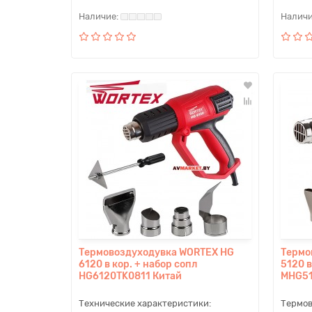
Термовоздуходувка WORTEX HG
Термо
6120 в кор. + набор сопл
5120 в
HG6120TK0811 Китай
MHG5
Технические характеристики:
Термов