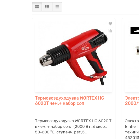
Термовоздуходувка WORTEX HG
Элект
6020T чем.+ набор соп
2000/1
Термовоздуходувка WORTEX HG 6020 T
Электр
в чем. + набор сопл (2000 Вт, 3 скор.,
Einhel
50-600 °С, ступенч. рег.,5..
технич
4520130