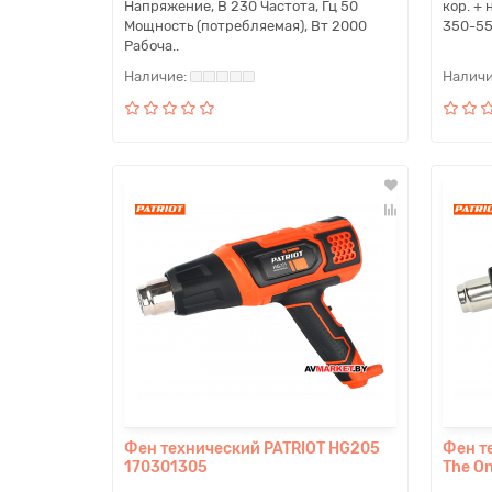
Напряжение, В 230 Частота, Гц 50
кор. + 
Мощность (потребляемая), Вт 2000
350-550
Рабоча..
Фен технический PATRIOT HG205
Фен т
170301305
The O