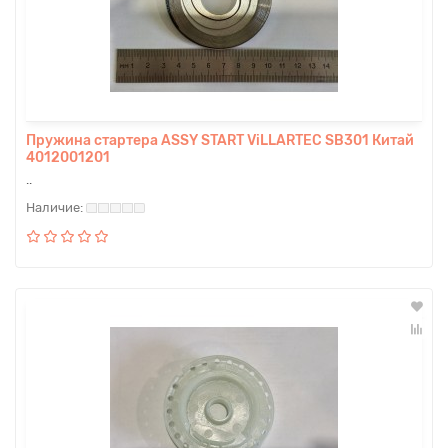
Пружина стартера ASSY START ViLLARTEC SB301 Китай
4012001201
..