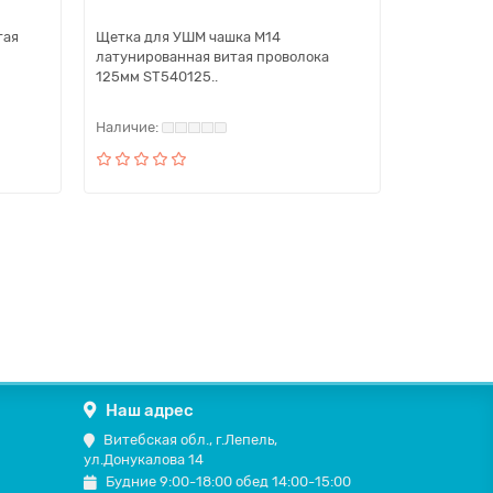
тая
Щетка для УШМ чашка M14
латунированная витая проволока
125мм ST540125..
Наш адрес
Витебская обл., г.Лепель,
ул.Донукалова 14
Будние 9:00-18:00 обед 14:00-15:00