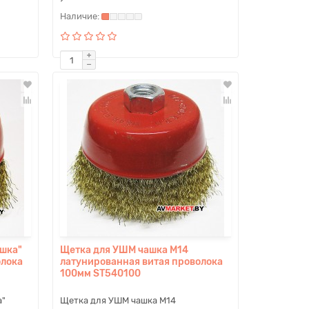
шка"
Щетка для УШМ чашка M14
олока
латунированная витая проволока
100мм ST540100
а"
Щетка для УШМ чашка M14