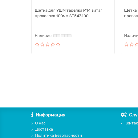
Щетка для УШМ тарелка M14 витая
Щетка 
проволока 100мм ST543100..
провол
Информация
Слу
О нас
Контак
Доставка
Политика Безопасности