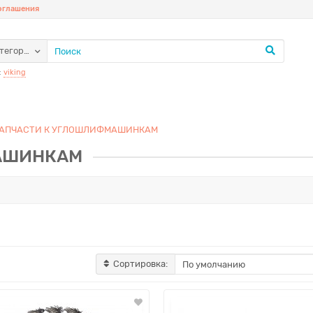
соглашения
атегории
:
viking
АПЧАСТИ К УГЛОШЛИФМАШИНКАМ
АШИНКАМ
Сортировка: