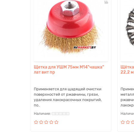
Щетка для УШМ 75мм М14"чашка"
Щётка
лат вит пр
22,2 
Применяется для щадящей очистки
Примен
поверхностей от ржавчины, грязи,
металл
удаления лакокрасочных покрытий,
ржавчи
по..
лакокр