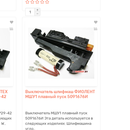
RTEX
Выключатель шлифмаш ФИОЛЕНТ
-42
МШУ1 плавный пуск 5091676И
P29-42
Выключатель МШУ1 плавный пуск
дующих
5091676И Эта деталь используется в
W..
следующих изделиях: Шлифмашина
угло..