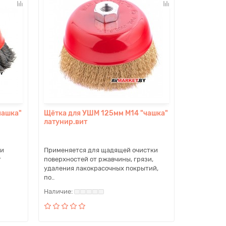
чашка"
Щётка для УШМ 125мм М14 "чашка"
латунир.вит
ки
Применяется для щадящей очистки
т
поверхностей от ржавчины, грязи,
удаления лакокрасочных покрытий,
по..