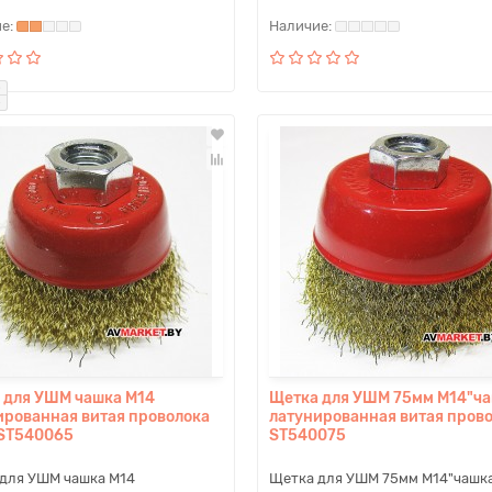
 для УШМ чашка M14
Щетка для УШМ 75мм М14"ча
ированная витая проволока
латунированная витая пров
ST540065
ST540075
для УШМ чашка M14
Щетка для УШМ 75мм М14"чашк