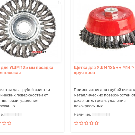
 для УШМ 125 мм посадка
Щётка для УШМ 125мм М14 "
мм плоская
круч пров
яется для грубой очистки
Применяется для грубой очист
ических поверхностей от
металлических поверхностей о
ны, грязи, удаления
ржавчины, грязи, удаления
асочных..
лакокрасочных..