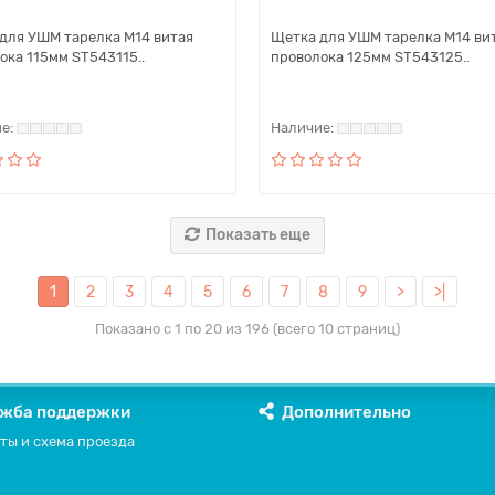
для УШМ тарелка M14 витая
Щетка для УШМ тарелка M14 ви
ока 115мм ST543115..
проволока 125мм ST543125..
Показать еще
1
2
3
4
5
6
7
8
9
>
>|
Показано с 1 по 20 из 196 (всего 10 страниц)
жба поддержки
Дополнительно
ты и схема проезда