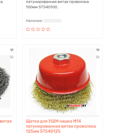
ка
латунированная витая проволока
100мм ST540100..
витая
Щетка для УШМ чашка M14
латунированная витая проволока
125мм ST540125