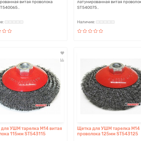
рованная витая проволока
латунированная витая проволо
T540065..
ST540075..
 для УШМ тарелка M14 витая
Щетка для УШМ тарелка M14 
лока 115мм ST543115
проволока 125мм ST543125