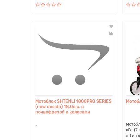
Мотоблок SHTENLI 1800PRO SERIES
Мотоб
(new desidn) 18.0л.с. с
почвофрезой и колесами
..
Мотобл
кВт (7 
л Тип 