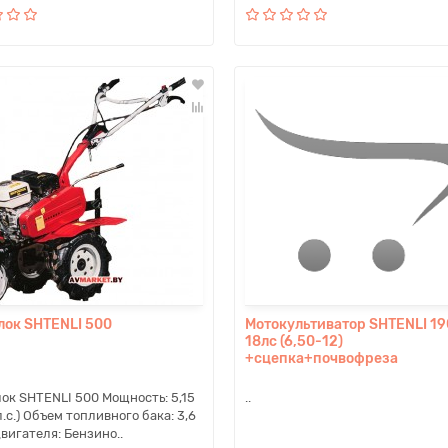
лок SHTENLI 500
Мотокультиватор SHTENLI 19
18лс (6,50-12)
+сцепка+почвофреза
ок SHTENLI 500 Мощность: 5,15
..
л.с.) Объем топливного бака: 3,6
двигателя: Бензино..