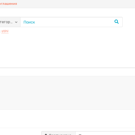
соглашения
атегории
:
stihl