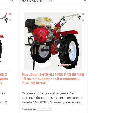
Показать:
30 X
Мотоблок SHTENLI 1900 PRO SERIES
олеса
18 лс. с почвофрезой и колесами
ой
7.50-12 Китай
Тип
Особенности данной модели: 4-х
тактный бензиновый двигатель аналог
с. К..
Honda AMS190F с 5 перепускными ка..