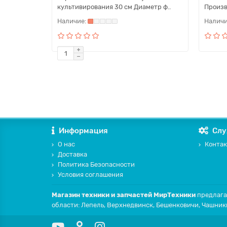
культивирования 30 см Диаметр ф..
Произв
Информация
Слу
О нас
Контак
Доставка
Политика Безопасности
Условия соглашения
Магазин техники и запчастей МирТехники
предлага
области: Лепель, Верхнедвинск, Бешенковичи, Чашник