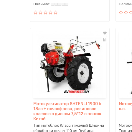
Мотокультиватор SHTENLI 1900 b
Моток
18лс + почвофреза, резиновое
л.с.
колесо с с диском 7,5*12 с пониж.
Китай
Тип мотоблок Класс тяжелый Ширина
Мотоку
обработки почвы 110 см Глубина
Технич