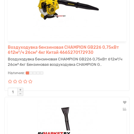
Воздуходувка бензиновая CHAMPION GB226 0,75кВт
612м³/ч 26см³ 4кг Китай 4665270172930
Воздуходувка бензиновая CHAMPION GB226 0,75кВт 612м³/ч
26см³ 4кг Бензиновая воздуходувка CHAMPION G..