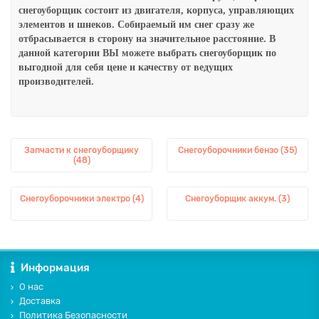
снегоуборщик состоит из двигателя, корпуса, управляющих
элементов и шнеков. Собираемый им снег сразу же
отбрасывается в сторону на значительное расстояние.
В
данной категории ВЫ можете выбрать снегоуборщик по
выгодной для себя цене и качеству от ведущих
производителей.
Запчасти к снегоуборщику
Снегоуборочники бензо (35)
(48)
Снегоуборочники электро (4)
Снегоуборщик аккум. (3)
Информация
О нас
Доставка
Политика Безопасности