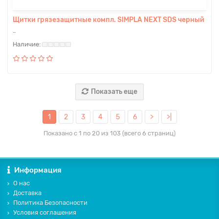
Щитки грязезащитные компл. SIMPLA NEXT SDS черный
..
Показать еще
1
2
3
4
5
6
>
>|
Показано с 1 по 20 из 103 (всего 6 страниц)
Информация
О нас
Доставка
Политика Безопасности
Условия соглашения