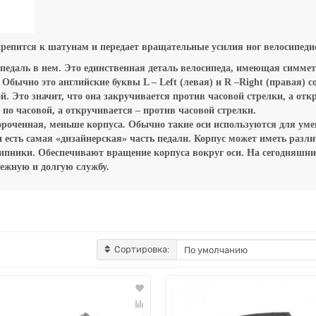
крепится к шатунам и передает вращательные усилия ног велосипеди
 педаль в нем. Это единственная деталь велосипеда, имеющая симме
 Обычно это английские буквы L – Left (левая) и R –Right (правая) с
ой. Это значит, что она закручивается против часовой стрелки, а отк
 по часовой, а откручивается – против часовой стрелки.
ороченная, меньше корпуса. Обычно такие оси используются для уме
 и есть самая «дизайнерская» часть педали. Корпус может иметь разл
пники. Обеспечивают вращение корпуса вокруг оси. На сегодняшни
жную и долгую службу.
Сортировка: