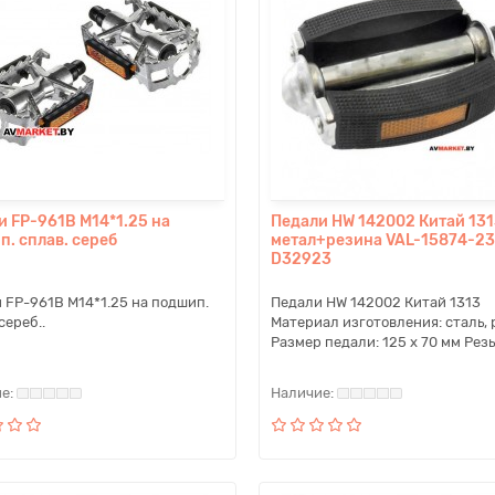
и FP-961B M14*1.25 на
Педали HW 142002 Китай 13
п. сплав. сереб
метал+резина VAL-15874-23
D32923
 FP-961B M14*1.25 на подшип.
Педали HW 142002 Китай 1313
сереб..
Материал изготовления: сталь,
Размер педали: 125 x 70 мм Резьб