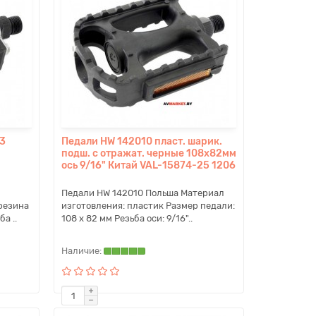
13
Педали HW 142010 пласт. шарик.
подш. с отражат. черные 108x82мм
ось 9/16" Китай VAL-15874-25 1206
Педали HW 142010 Польша Материал
 резина
изготовления: пластик Размер педали:
а ..
108 x 82 мм Резьба оси: 9/16"..