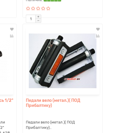
сь 1/2"
Педали вело (метал.)( ПОД
Прибалтику)
али
Педали вело (метал.)( ПОД
/2"
Прибалтику)..
P-628,