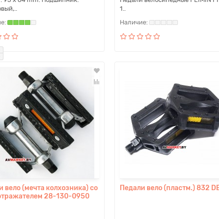
вый,..
1..
 вело (мечта колхозника) со
Педали вело (пластм.) 832 D
отражателем 28-130-0950