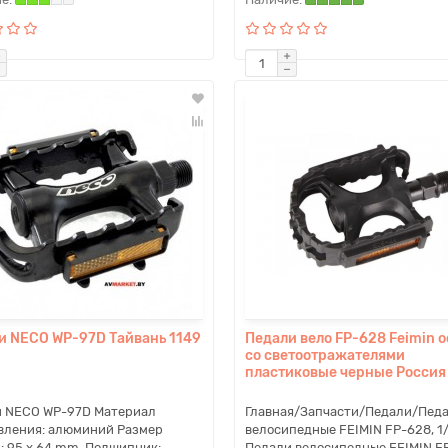
и NECO WP-97D Тайвань 1149
Педали вело FP-628 Feimin о
со светоотражателями
пластиковые черные Россия
 NECO WP-97D Материал
Главная/Запчасти/Педали/Пед
вления: алюминий Размер
велосипедные FEIMIN FP-628, 1
: 95 x 64 mm. Подшипник:
Педали велосипедные FEIMIN F