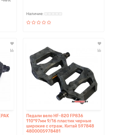
EPAK
Педали вело HF-820 FP836
110*97мм 9/16 пластик черные
широкие с отраж. Китай 597848
4800005978481