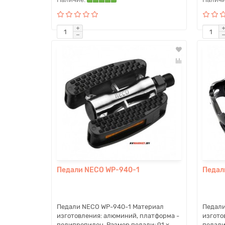
Педали NECO WP-940-1
Педал
Педали NECO WP-940-1 Материал
Педали
изготовления: алюминий, платформа -
изгото
полипропилен. Размер педали: 91 x ..
педали