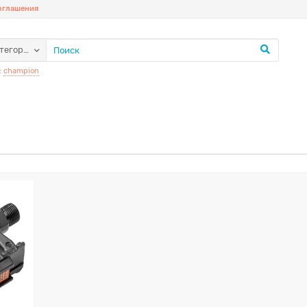
соглашения
атегории
:
champion