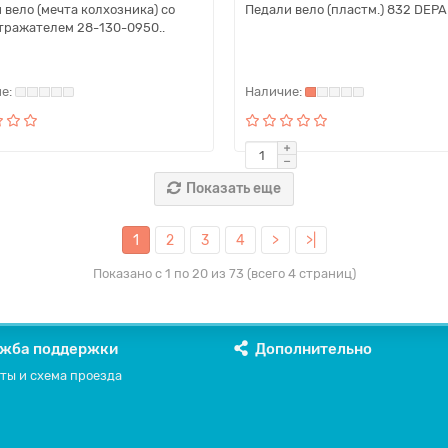
 вело (мечта колхозника) со
Педали вело (пластм.) 832 DEPAK
тражателем 28-130-0950..
Показать еще
1
2
3
4
>
>|
Показано с 1 по 20 из 73 (всего 4 страниц)
жба поддержки
Дополнительно
ты и схема проезда