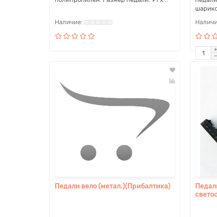
шарико
Педали вело (метал.)(Прибалтика)
Педали
свето