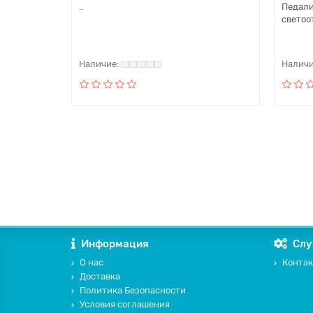
..
Педали
светоо
Информация
Слу
О нас
Контак
Доставка
Политика Безопасности
Условия соглашения