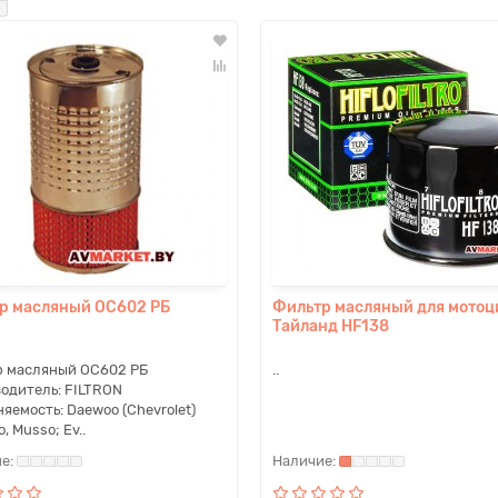
р масляный ОС602 РБ
Фильтр масляный для мотоц
Тайланд HF138
 масляный ОС602 РБ
..
одитель: FILTRON
яемость: Daewoo (Chevrolet)
, Musso; Ev..