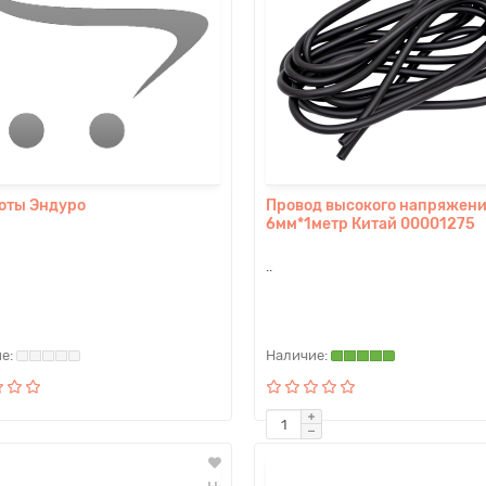
оты Эндуро
Провод высокого напряжени
6мм*1метр Китай 00001275
..