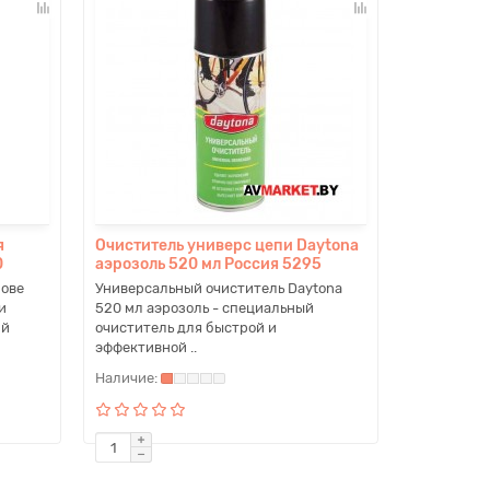
я
Очиститель универс цепи Daytona
0
аэрозоль 520 мл Россия 5295
нове
Универсальный очиститель Daytona
и
520 мл аэрозоль - специальный
ий
очиститель для быстрой и
эффективной ..