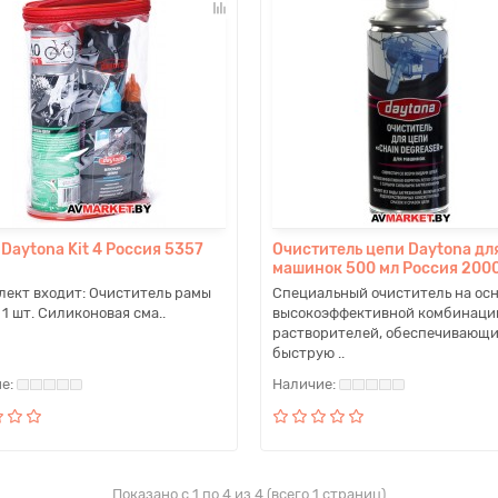
Daytona Kit 4 Россия 5357
Очиститель цепи Daytona дл
машинок 500 мл Россия 200
лект входит: Очиститель рамы
Специальный очиститель на ос
 1 шт. Силиконовая сма..
высокоэффективной комбинаци
растворителей, обеспечивающ
быструю ..
Показано с 1 по 4 из 4 (всего 1 страниц)