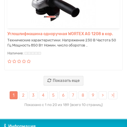
Углошлифмашина одноручная WORTEX AG 1208 в кор.
Технические характеристики: Напряжение 230 В Частота 50
Гц Мощность 850 Вт Номин. число оборотов ..
Показать еще
1
2
3
4
5
6
7
8
9
>
>|
Показано с 1 по 20 из 189 (всего 10 страниц)
Информация