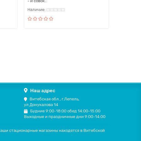
- и совок..
Наш адрес
Витебская обл., г.Лепель,
ул.Донукалова 14
Будние 9:00-18:00 обед 14:00-15:00
Выходные и праздничные дни 9:00-14:00
 Наши стационарные магазины находятся в Витебской