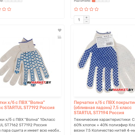
ки х/б с ПВХ "Волна"
Перчатки х/б с ПВХ покрыти
сс STARTUL ST7192 Россия
(обливная ладонь) 7,5 класс
STARTUL ST7194 Россия
ки х/б с ПВХ "Волна" 10класс
Технические характеристики: С
L ST7162 ST7192 Россия
60% хлопок + 40% полиэфир Кл
 пара сшита и имеет всю необх..
вязки 7.5 Количество нитей 4-ни