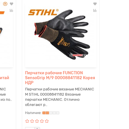
Перчатки рабочие FUNCTION
Китай
SensoGrip M/9 00008841182 Корея
НДР
NIC
Перчатки рабочие вязаные MECHANIC
ные
M STIHL 00008841182 Вязаные
из по..
перчатки MECHANIC. Отлично
облегают р..