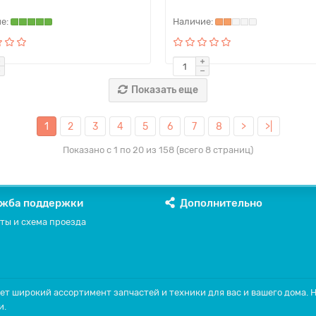
Показать еще
1
2
3
4
5
6
7
8
>
>|
Показано с 1 по 20 из 158 (всего 8 страниц)
жба поддержки
Дополнительно
ты и схема проезда
ет широкий ассортимент запчастей и техники для вас и вашего дома.
и.