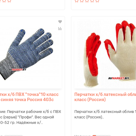
ки х/б ПВХ "точка"10 класс
Перчатки х/б латексный обл
 синяя точка Россия 403с
класс (Россия)
ие: Перчатки рабочие х/б с ПВХ
Перчатки х/б латексный облив 
с (серые) "Профи". Вес одной
класс (Россия)..
0-52 гр. Надёжные х/..