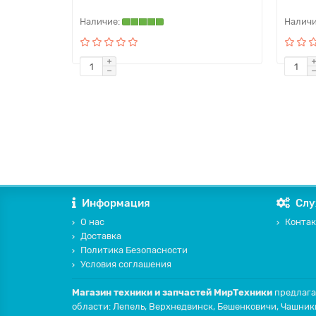
Информация
Слу
О нас
Контак
Доставка
Политика Безопасности
Условия соглашения
Магазин техники и запчастей МирТехники
предлага
области: Лепель, Верхнедвинск, Бешенковичи, Чашник