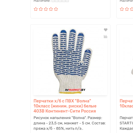
Перчатки х/б с ПВХ "Волна"
Перчат
10класс (миним. риски) белые
10кла
403В Континент-Сити Россия
Рисунок напыления "Волна". Размер:
Перчат
длина - 23,5 см, манжет - 5 см. Состав:
STARTU
пряжа х/б - 85%, нить п/э..
Каждая