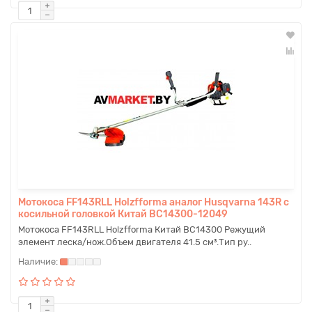
Мотокоса FF143RLL Holzfforma аналог Husqvarna 143R с
косильной головкой Китай BC14300-12049
Мотокоса FF143RLL Holzfforma Китай BC14300 Режущий
элемент леска/нож.Объем двигателя 41.5 см³.Тип ру..