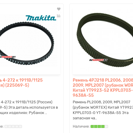
ь 4-272 к 1911B/1125
Ремень 4PJ218 PL2006, 2008
ия) (225069-5)
2009, MPL2007 (рубанок WO
Китай YT9923-52 KPPL0703-
9638A-55
 4-272 к 1911B/1125 (Россия)
Ремень PL2008, 2009, MPL2007
9-5) Эта деталь используется в
(рубанок WORTEX) Китай YT992
щих изделиях: Рубанок ..
KPPL0703-0 YT-9638A-55 Эта
запасная ча..