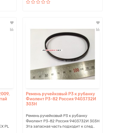
2009,
Ремень ручейковый P3 к рубанку
итай
Фиолент P3-82 Россия 9403732И
303H
Ремень ручейковый P3 к рубанку
Фиолент P3-82 Россия 9403732И 303H
EX PL
Эта запасная часть подходит к след..