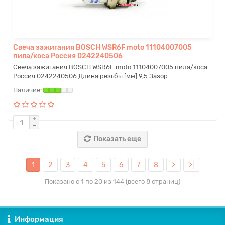
Свеча зажигания BOSCH WSR6F moto 11104007005
пила/коса Россия 0242240506
Свеча зажигания BOSCH WSR6F moto 11104007005 пила/коса
Россия 0242240506 Длина резьбы [мм] 9,5 Зазор..
Показать еще
1
2
3
4
5
6
7
8
>
>|
Показано с 1 по 20 из 144 (всего 8 страниц)
Информация