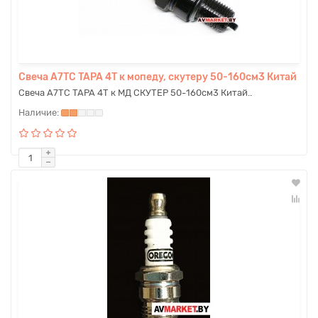
Свеча A7TC TAPA 4T к мопеду, скутеру 50-160см3 Китай
Свеча A7TC TAPA 4T к МД СКУТЕР 50-160см3 Китай..