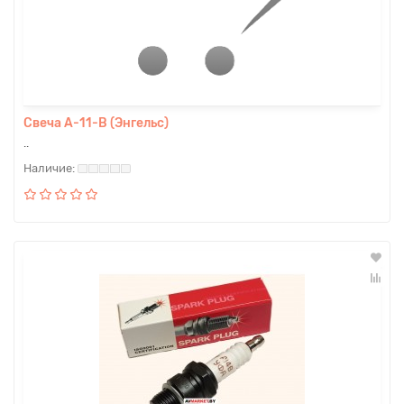
Свеча А-11-В (Энгельс)
..