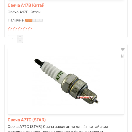
Свеча А17В Китай
Свеча А17В Китай..
Свеча А7ТС (STAR)
Свеча А7ТС (STAR) Свеча зажигания для 4т китайских
скутеров, квадроциклов, мопедов с 4т двигателями ..