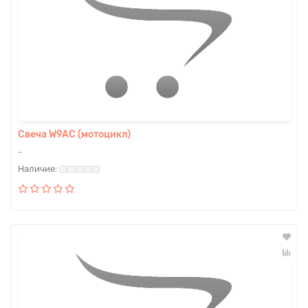
Свеча W9AС (мотоцикл)
..