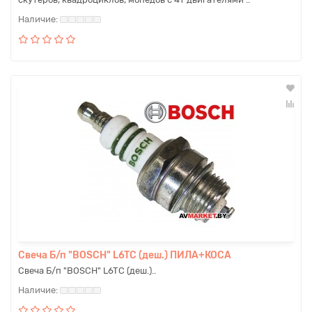
Свеча Б/п "BOSCH" L6TC (деш.) ПИЛА+КОСА
Свеча Б/п "BOSCH" L6TC (деш.)..