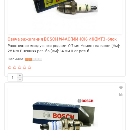
Свеча зажигания BOSCH W4AC(МИНСК-ИЖ)МТЗ-блок
Расстояние между электродами: 0,7 мм Момент затяжки [Нм]:
28 Nm Внешняя резьба [мм]: 14 мм Шаг резьб..