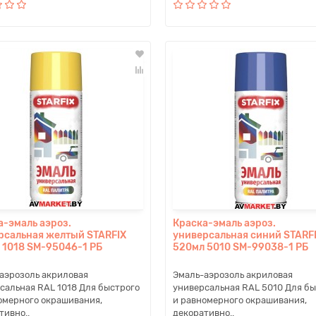
а-эмаль аэроз.
Краска-эмаль аэроз.
рсальная желтый STARFIX
универсальная синий STARF
 1018 SM-95046-1 РБ
520мл 5010 SM-99038-1 РБ
аэрозоль акриловая
Эмаль-аэрозоль акриловая
сальная RAL 1018 Для быстрого
универсальная RAL 5010 Для бы
омерного окрашивания,
и равномерного окрашивания,
тивно..
декоративно..