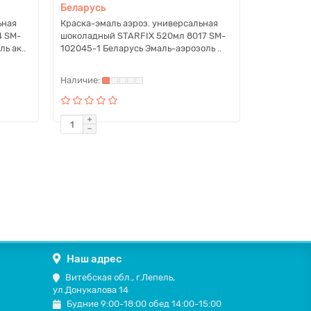
Беларусь
ьная
Краска-эмаль аэроз. универсальная
4 SM-
шоколадный STARFIX 520мл 8017 SM-
ь ак..
102045-1 Беларусь Эмаль-аэрозоль ..
Наш адрес
Витебская обл., г.Лепель,
ул.Донукалова 14
Будние 9:00-18:00 обед 14:00-15:00