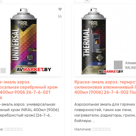
а-эмаль аэроз.
Краска-эмаль аэроз. термрс
рсальная серебряный хром
силиконовая алюминиевый 
 400мл 9006 26-7-6-021
400мл (9006) 26-7-4-002 По
а
-эмаль аэроз. универсальная
Аэрозольная эмаль для горячих
яный хром INRAL 400мл (9006)
поверхностей, таких как печи,
серебристый хром) (26-7-6..
нагреватели, радиаторы, грили,
бойлеры. ..