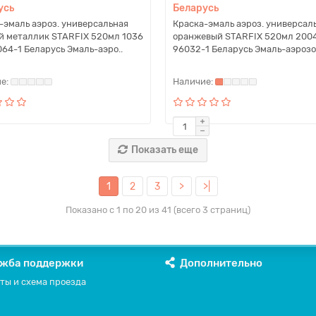
усь
Беларусь
-эмаль аэроз. универсальная
Краска-эмаль аэроз. универсал
й металлик STARFIX 520мл 1036
оранжевый STARFIX 520мл 200
64-1 Беларусь Эмаль-аэро..
96032-1 Беларусь Эмаль-аэрозол
Показать еще
1
2
3
>
>|
Показано с 1 по 20 из 41 (всего 3 страниц)
жба поддержки
Дополнительно
ты и схема проезда