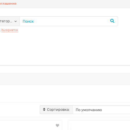
соглашения
атегории
:
husqvarna
Сортировка: