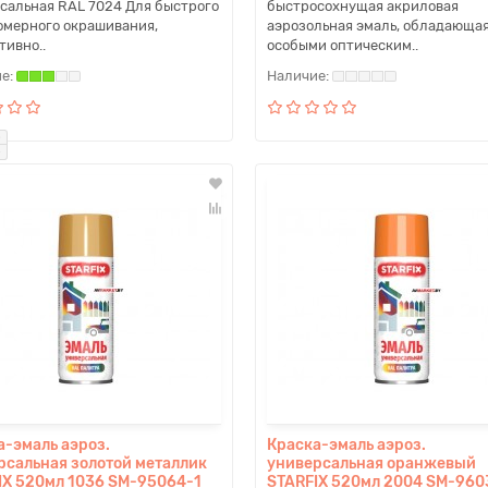
сальная RAL 7024 Для быстрого
быстросохнущая акриловая
омерного окрашивания,
аэрозольная эмаль, обладающа
тивно..
особыми оптическим..
а-эмаль аэроз.
Краска-эмаль аэроз.
рсальная золотой металлик
универсальная оранжевый
IX 520мл 1036 SM-95064-1
STARFIX 520мл 2004 SM-960