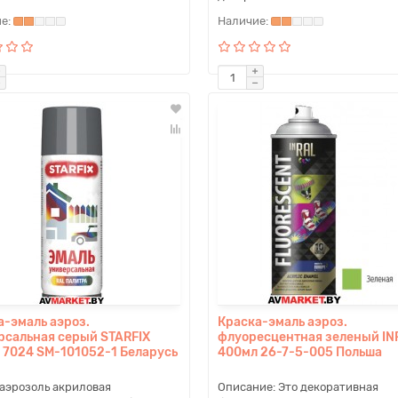
а-эмаль аэроз.
Краска-эмаль аэроз.
рсальная серый STARFIX
флуоресцентная зеленый IN
 7024 SM-101052-1 Беларусь
400мл 26-7-5-005 Польша
аэрозоль акриловая
Описание: Это декоративная