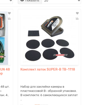
Показать:
SUN 48
Комплект латок SUPER-B TB-1118
ер
48 шт.
Набор для заклейки камеры в
й-
пластмассовой В- образной упаковке.
н. 4..
В комплекте: 6 самоклеющихся заплат
..