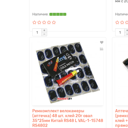
мм с 20
Ремкомплект велокамеры
Аптеч
(аптечка) 48 шт. клей 20г овал
(ремк
35*25мм Китай RS48 L VAL-1-15748
клей 
RS4802
прямо