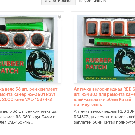
Сортировка:
ка вело 36 шт. ремкомплект
Аптечка велосипедная RED 
емонта камер RS-3601 круг
шт. RS4803 для ремонта кам
с 20СС клея VAL-15874-2
клей-заплатки 30мм Китай
прямоугольн.
а вело 36 шт. ремкомплект для
Аптечка велосипедная RED SUN 
а камер RS-3601 круг 34мм с
RS4803 для ремонта камер кле
лея VAL-15874-2..
заплатки 30мм Китай прямоуголь