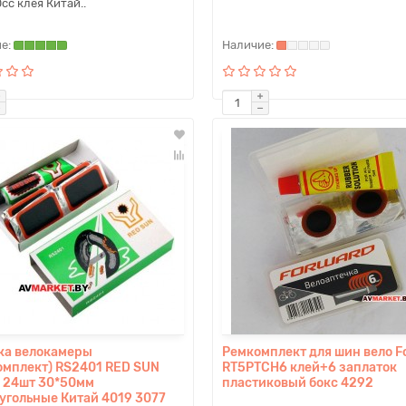
сс клея Китай..
ка велокамеры
Ремкомплект для шин вело F
омплект) RS2401 RED SUN
RT5PTCH6 клей+6 заплаток
+ 24шт 30*50мм
пластиковый бокс 4292
угольные Китай 4019 3077