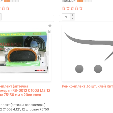
мплект (аптечка
Ремкомплект 36 шт. клей Ки
амеры) RS-0012 C1003 L12 12
ал 75*50 мм с 20сс клея
плект (аптечка велокамеры)
..
2 C1003\L12\ 12 шт. овал 75*50