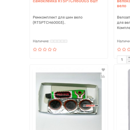
самоклейка RT5PTCH60003 6шт
велок
вело
Ремкомплект для шин вело
Велоап
(RT5PTCH60003)..
для ве
Компле