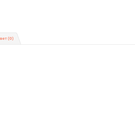
твет
(0)