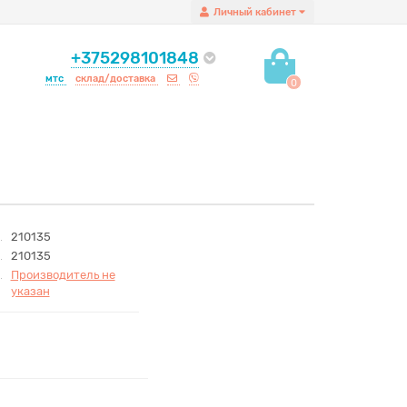
Личный кабинет
+375298101848
мтс
склад/доставка
0
210135
210135
Производитель не
указан