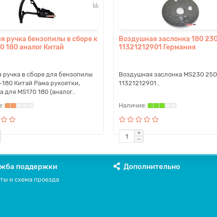
я ручка бензопилы в сборе к
Воздушная заслонка 180 23
70 180 аналог Китай
11321212901 Германия
 ручка в сборе для бензопилы
Воздушная заслонка MS230 250
S-180 Китай Рама рукоятки,
11321212901..
а для MS170 180 (аналог..
жба поддержки
Дополнительно
ты и схема проезда