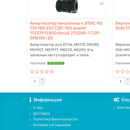
Амортизатор бензопилы к STIHL MS
Верхня
170 180 250 CSP-150 аналог
Stihl 1
11237912800 Китай 210280-1 CSP-
SMS180-20
Амортизатор для STIHL MS170, MS180,
Верхняя
MS190T, MS191T, MS270, MS290 Эта
Stihl M
запасная часть подходит к пила ..
рукоятк
Информация
Слу
О нас
Контак
Доставка
Политика Безопасности
Условия соглашения