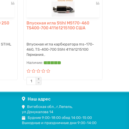
0 250
Впускная игла Stihl MS170-460
TS400-700 41161215100 США
 STIHL
Впускная игла карбюратора ms-170-
460, TS-400-700 Stihl 41161215100
Германия..
Наш адрес
Витебская обл., г.Лепель,
ул.Донукалова 14
Будние 9:00-18:00 обед 14:00-15:00
Выходные и праздничные дни 9:00-14:00