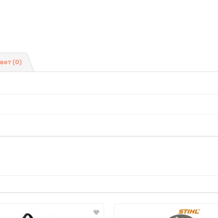
твет
(0)